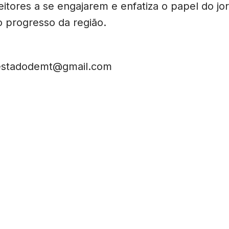
eitores a se engajarem e enfatiza o papel do jo
o progresso da região.
estadodemt@gmail.com
Sobre nós