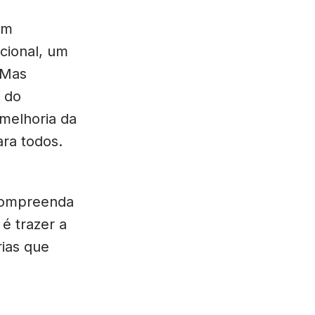
um
cional, um
 Mas
o do
 melhoria da
ra todos.
compreenda
é trazer a
rias que