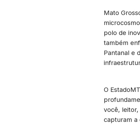
Mato Grosso,
microcosmo 
polo de ino
também enfr
Pantanal e 
infraestrut
O EstadoMT
profundamen
você, leitor
capturam a 