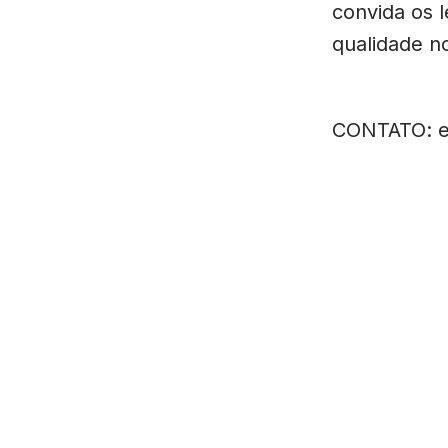
convida os l
qualidade n
CONTATO:
© 2026 EstadoMT. Todos os direitos reservados.