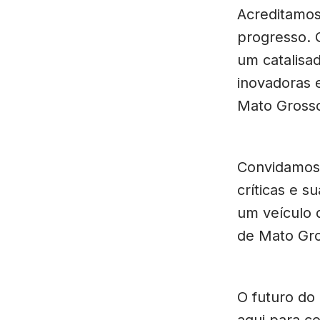
Acreditamos
progresso. 
um catalisa
inovadoras 
Mato Gross
Convidamos 
críticas e s
um veículo 
de Mato Gro
O futuro do
aqui para co