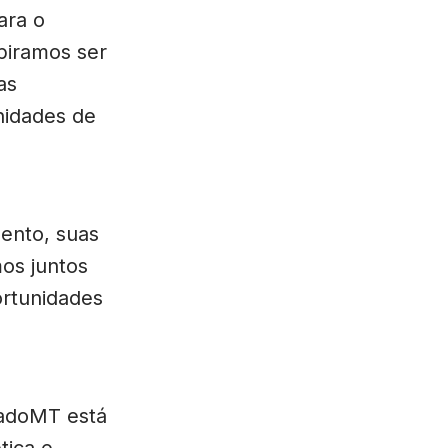
ara o
piramos ser
as
nidades de
ento, suas
mos juntos
ortunidades
tadoMT está
tica e