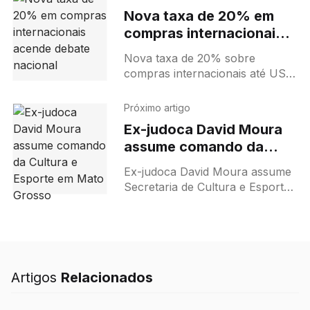
Nova taxa de 20% em
compras internacionais
acende debate nacional
Nova taxa de 20% sobre
compras internacionais até US$
50 gera polêmica. Medida
aprovada na Câmara após
Próximo artigo
acordo Lira-Lula causa
Ex-judoca David Moura
confusão nas redes e debate
assume comando da
econômico.
Cultura e Esporte em
Ex-judoca David Moura assume
Mato Grosso
Secretaria de Cultura e Esporte
de MT, prometendo integração e
desenvolvimento dos setores.
Artigos
Relacionados