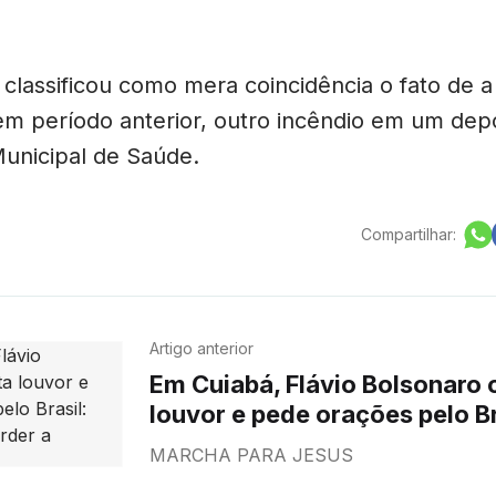
classificou como mera coincidência o fato de a
 em período anterior, outro incêndio em um dep
Municipal de Saúde.
Compartilhar:
Artigo anterior
Em Cuiabá, Flávio Bolsonaro canta
louvor e pede orações pelo Br
vamos perder a esperança"
MARCHA PARA JESUS