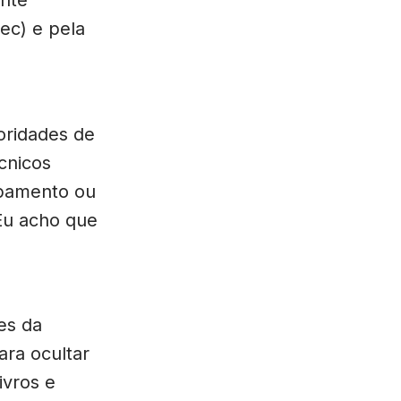
tec) e pela
toridades de
cnicos
ipamento ou
 Eu acho que
es da
ara ocultar
ivros e