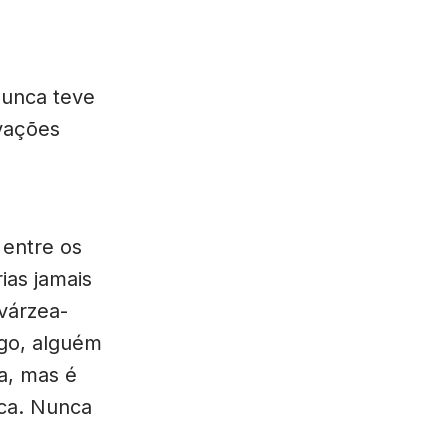
nunca teve
ivações
 entre os
rias jamais
 várzea-
lgo, alguém
a, mas é
ica. Nunca