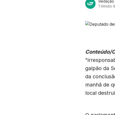
Redação
1 minuto d
Conteúdo/
"irresponsab
galpão da S
da conclusão
manhã de qui
local destr
O parlament