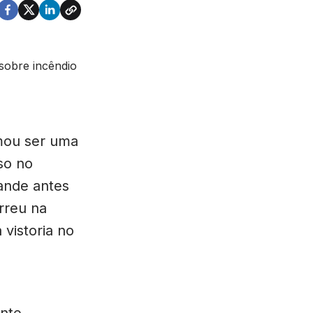
mou ser uma
so no
ande antes
orreu na
 vistoria no
ente