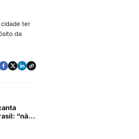
 cidade ter
ósito da
asil: “não