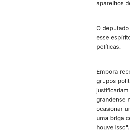
aparelhos d
O deputado 
esse espíri
políticas.
Embora reco
grupos polít
justificaria
grandense n
ocasionar u
uma briga c
houve isso".