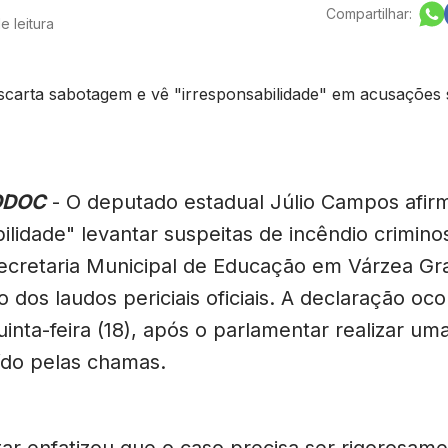
Compartilhar:
e leitura
ODOC
- O deputado estadual Júlio Campos afir
ilidade" levantar suspeitas de incêndio crimino
ecretaria Municipal de Educação em Várzea Gr
 dos laudos periciais oficiais. A declaração oc
nta-feira (18), após o parlamentar realizar uma
uído pelas chamas.
ar enfatizou que o caso precisa ser rigorosam