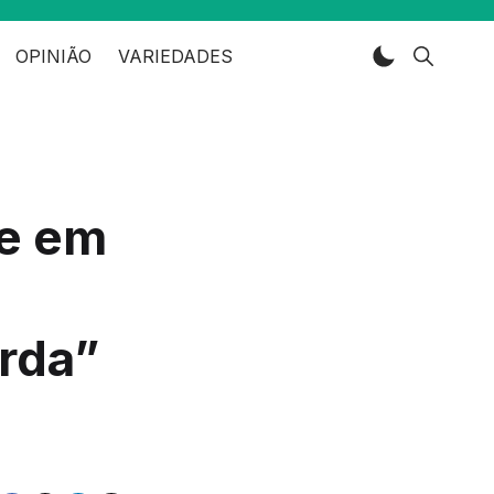
OPINIÃO
VARIEDADES
te em
a
rda”