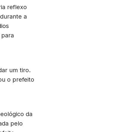
ia reflexo
 durante a
dios
 para
ar um tiro.
u o prefeito
deológico da
ada pelo