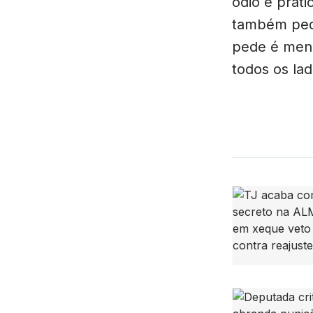
ódio e prati
também pedi
pede é meno
todos os lad