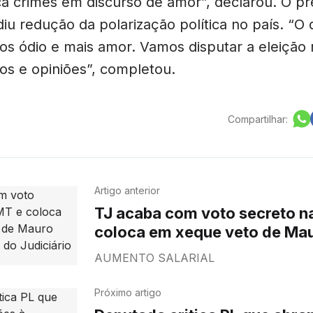
ca crimes em discurso de amor”, declarou. O pr
u redução da polarização política no país. “O 
s ódio e mais amor. Vamos disputar a eleição 
os e opiniões”, completou.
Compartilhar:
Artigo anterior
TJ acaba com voto secreto n
coloca em xeque veto de Mau
reajuste do Judiciário
AUMENTO SALARIAL
Próximo artigo