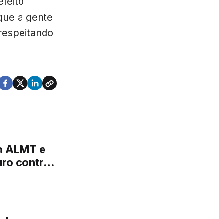
efeito
que a gente
respeitando
a ALMT e
ro contra