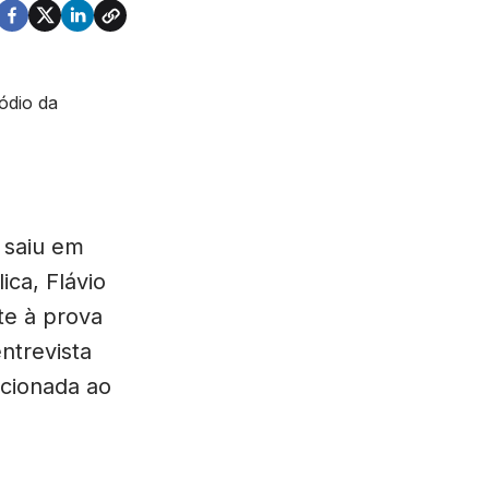
, saiu em
ca, Flávio
te à prova
ntrevista
acionada ao