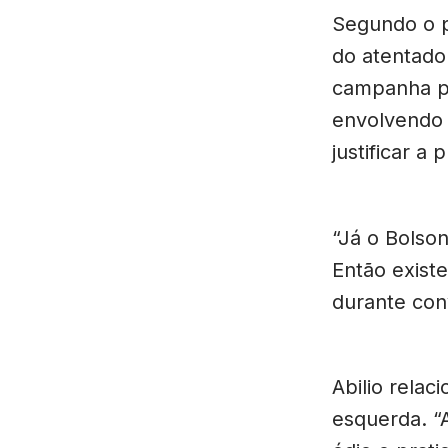
Segundo o p
do atentado 
campanha pr
envolvendo 
justificar 
“Já o Bolso
Então exist
durante con
Abilio relac
esquerda. “