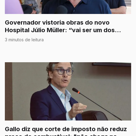
Governador vistoria obras do novo
Hospital Júlio Müller: “vai ser um dos
melhores do Estado”
3 minutos de leitura
Gallo diz que corte de imposto não reduz