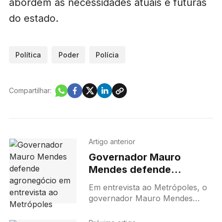
abordem as necessidades atuais e futuras
do estado.
Política
Poder
Polícia
Compartilhar:
Artigo anterior
Governador Mauro
Mendes defende
agronegócio em
Em entrevista ao Metrópoles, o
entrevista ao Metrópoles
governador Mauro Mendes
defende os produtores de Mato
Grosso e afirma que a