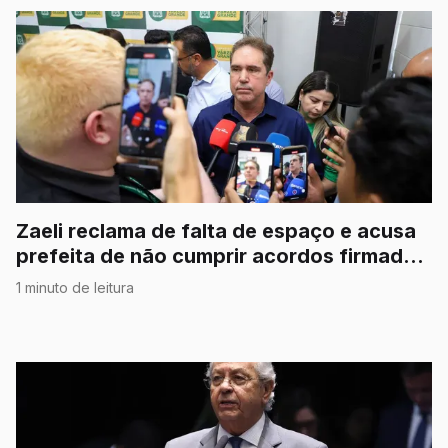
Zaeli reclama de falta de espaço e acusa
prefeita de não cumprir acordos firmados
na campanha
1 minuto de leitura