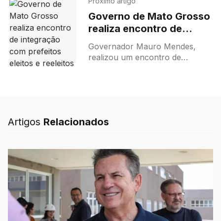
Próximo artigo
retratação do Carrefour mostra
Governo de Mato Grosso
a força do agronegócio,
realiza encontro de
ressaltando a importância da
integração com prefeitos
reciprocidade comercial.
Governador Mauro Mendes,
eleitos e reeleitos
realizou um encontro de
integração com prefeitos eleitos
e reeleitos, visando fortalecer a
colaboração entre o estado e os
municípios e discutir estratégias
para o desenvolvimento
Artigos
Relacionados
regional.