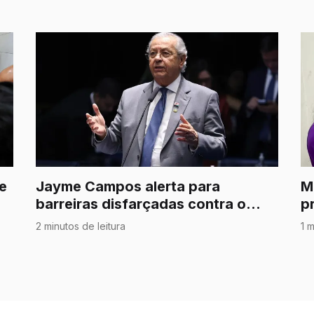
 e
Jayme Campos alerta para
M
barreiras disfarçadas contra o
p
agronegócio
p
2 minutos de leitura
1 m