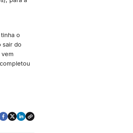
s), para a
tinha o
 sair do
e vem
, completou