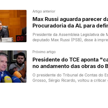
Artigo anterior
Max Russi aguarda parecer d
Procuradoria da AL para defin
membros da CPI da Saúde
Presidente da Assembleia Legislativa de
deputado Max Russi (PSB), disse à impr
quinta-feira (19), que na próxima seman
apresentar um encaminhamento
Próximo artigo
Presidente do TCE aponta "ca
no andamento das obras do 
Cuiabá
O presidente do Tribunal de Contas do E
Grosso, Sérgio Ricardo, voltou a critica
das obras do BRT em Cuiabá e