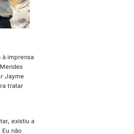
a à imprensa
o Mendes
or Jayme
a tratar
ar, existiu a
. Eu não