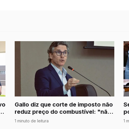
vo
Gallo diz que corte de imposto não
S
reduz preço do combustível: "não
po
chega na bomba"
d
1 minuto de leitura
1 m