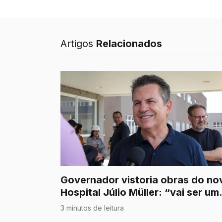
Artigos
Relacionados
Governador vistoria obras do no
Hospital Júlio Müller: “vai ser um
dos melhores do Estado”
3 minutos de leitura