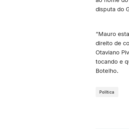
ao nome do 
disputa do 
“Mauro esta
direito de c
Otaviano Pi
tocando e q
Botelho.
Política