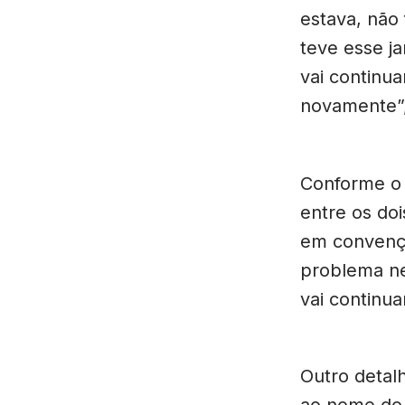
estava, não
teve esse ja
vai continua
novamente”,
Conforme o 
entre os doi
em convençã
problema n
vai continu
Outro detal