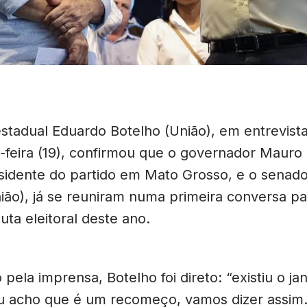
tadual Eduardo Botelho (União), em entrevist
a-feira (19), confirmou que o governador Maur
esidente do partido em Mato Grosso, e o senad
ão), já se reuniram numa primeira conversa par
uta eleitoral deste ano.
pela imprensa, Botelho foi direto: “existiu o jant
u acho que é um recomeço, vamos dizer assim