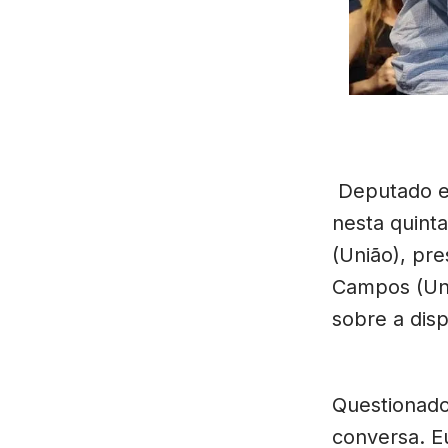
Deputado es
nesta quint
(União), pr
Campos (Uni
sobre a disp
Questionado 
conversa. E