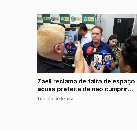
Zaeli reclama de falta de espaço
acusa prefeita de não cumprir
acordos firmados na campanha
1 minuto de leitura