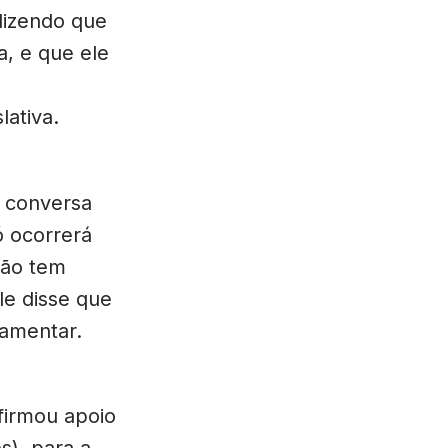
dizendo que
a, e que ele
ativa.
 conversa
só ocorrerá
não tem
e disse que
lamentar.
firmou apoio