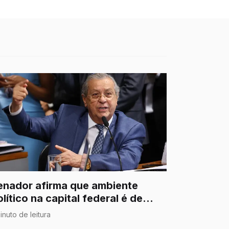
enador afirma que ambiente
lítico na capital federal é de
esconfiança entre os Poderes
inuto de leitura