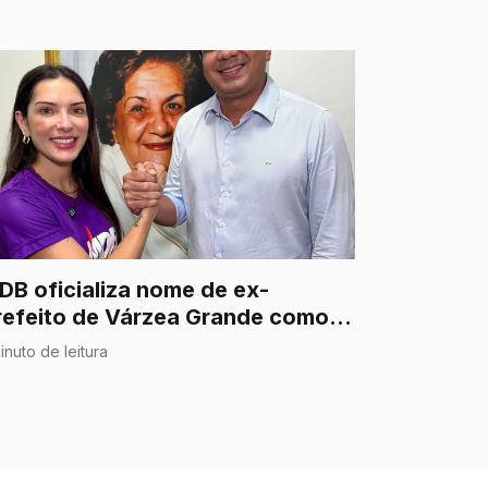
DB oficializa nome de ex-
refeito de Várzea Grande como
ré-candidato a deputado federal
inuto de leitura