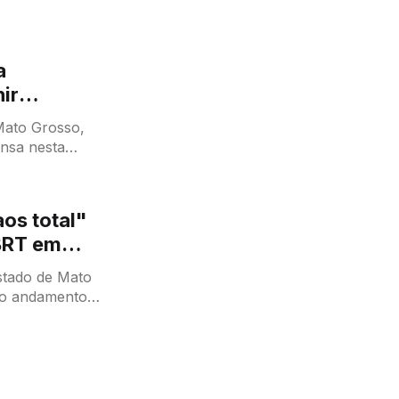
a
ir
 Mato Grosso,
ensa nesta
a deve
os total"
BRT em
stado de Mato
r o andamento