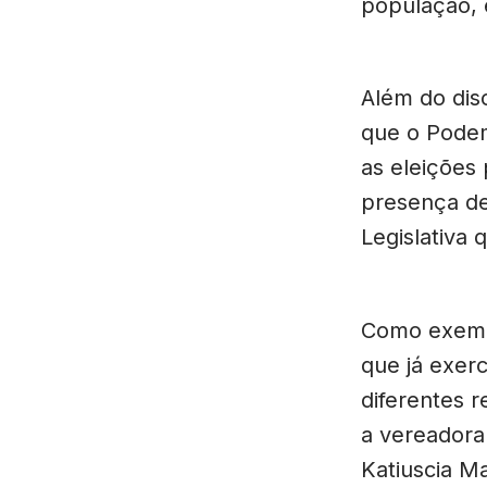
população, 
Além do dis
que o Podem
as eleições 
presença de
Legislativa
Como exempl
que já exe
diferentes 
a vereadora
Katiuscia Ma