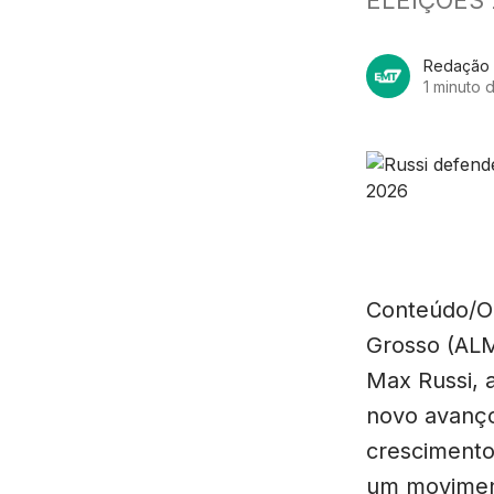
Redação
1 minuto d
Conteúdo/OD
Grosso (ALM
Max Russi, 
novo avanço 
crescimento
um moviment