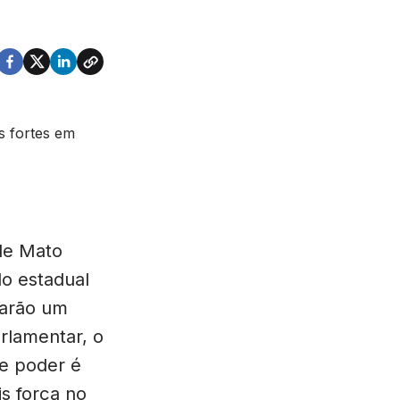
de Mato
o estadual
carão um
arlamentar, o
e poder é
s força no