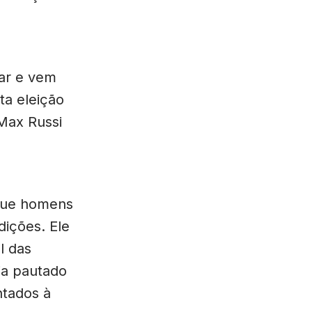
ar e vem
ta eleição
 Max Russi
 que homens
ições. Ele
l das
ja pautado
ntados à