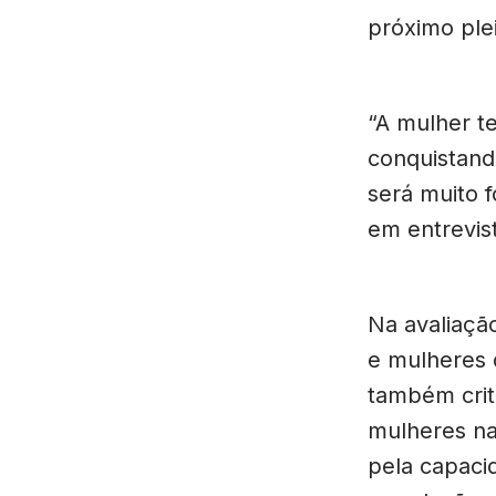
próximo plei
“A mulher t
conquistand
será muito f
em entrevis
Na avaliaçã
e mulheres 
também crit
mulheres na
pela capaci