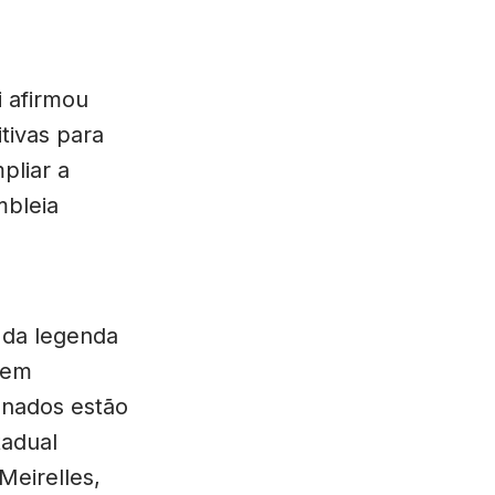
i afirmou
tivas para
pliar a
mbleia
 da legenda
 em
onados estão
tadual
Meirelles,