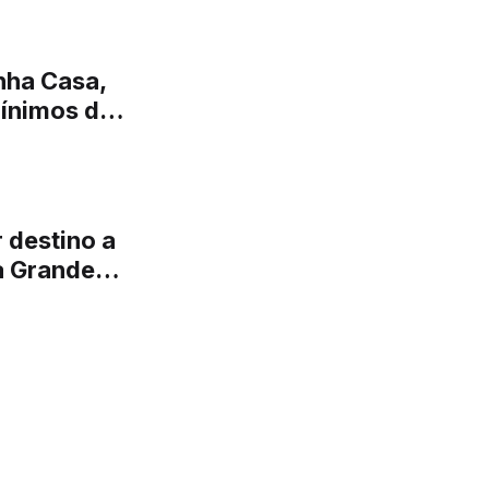
inha Casa,
mínimos de
 destino a
a Grande”,