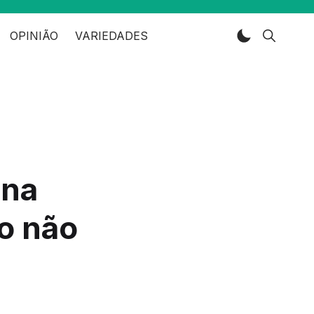
OPINIÃO
VARIEDADES
 na
o não