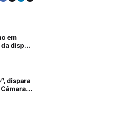
ho em
 da disputa
”, dispara
na Câmara