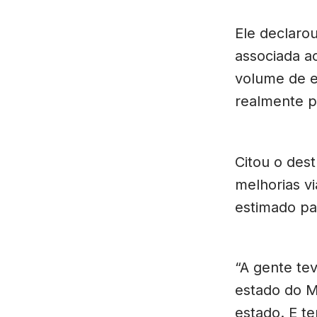
Ele declaro
associada a
volume de e
realmente pr
Citou o des
melhorias vi
estimado pa
“A gente te
estado do M
estado. E t