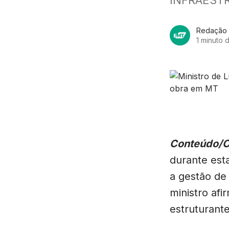
Redação
1 minuto d
Conteúdo/
durante esta
a gestão de 
ministro afi
estruturant