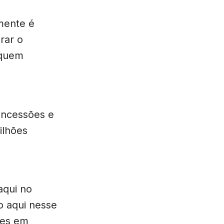
amente é
rar o
 quem
oncessões e
ilhões
aqui no
o aqui nesse
ões em