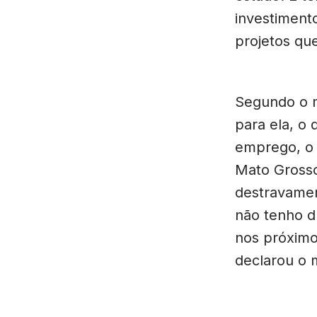
investiment
projetos qu
Segundo o m
para ela, o 
emprego, o 
Mato Grosso
destravamen
não tenho d
nos próximo
declarou o m