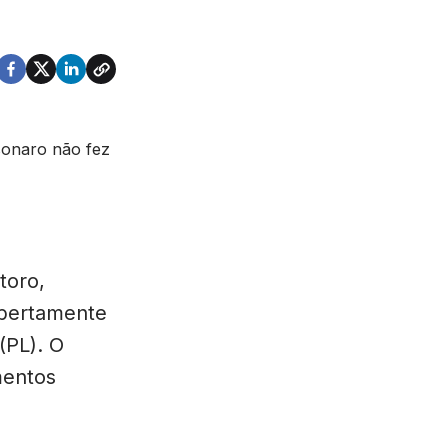
toro,
 abertamente
(PL). O
mentos