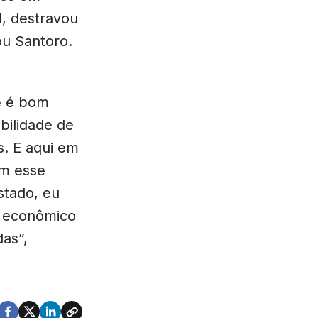
l, destravou
ou Santoro.
e é bom
bilidade de
s. E aqui em
om esse
stado, eu
o econômico
as”,