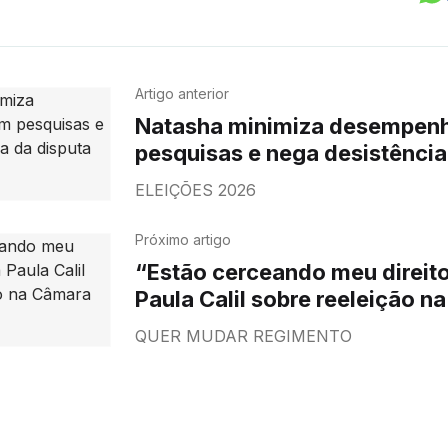
Artigo anterior
Natasha minimiza desempen
pesquisas e nega desistência
ao governo
ELEIÇÕES 2026
Próximo artigo
“Estão cerceando meu direito
Paula Calil sobre reeleição 
de Cuiabá
QUER MUDAR REGIMENTO