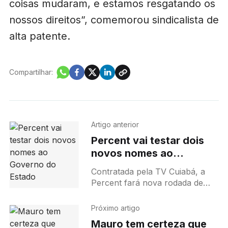
coisas mudaram, e estamos resgatando os
nossos direitos”, comemorou sindicalista de
alta patente.
Compartilhar:
Artigo anterior
Percent vai testar dois
novos nomes ao
Governo do Estado
Contratada pela TV Cuiabá, a
Percent fará nova rodada de
pesquisa presencial no início de
junho, em Mato Grosso. A
Próximo artigo
quantitativa vai ouvir 1.200
Mauro tem certeza que