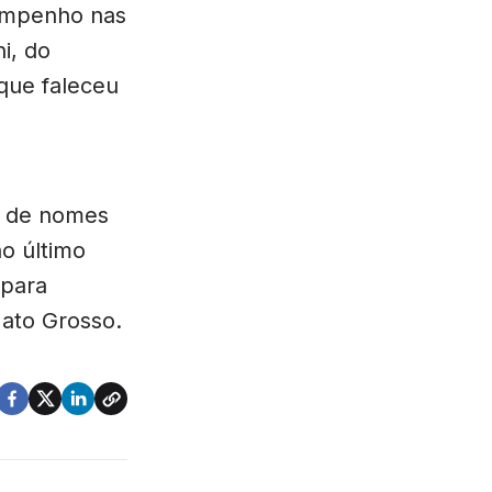
sempenho nas
ni, do
que faleceu
a de nomes
o último
 para
Mato Grosso.