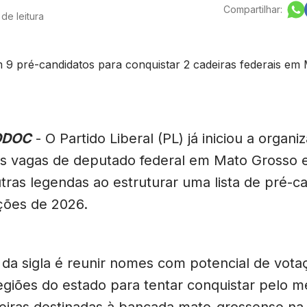
Compartilhar:
de leitura
ODOC
- O Partido Liberal (PL) já iniciou a organi
as vagas de deputado federal em Mato Grosso e
tras legendas ao estruturar uma lista de pré-c
ições de 2026.
a da sigla é reunir nomes com potencial de vot
regiões do estado para tentar conquistar pelo 
deiras destinadas à bancada mato-grossense n