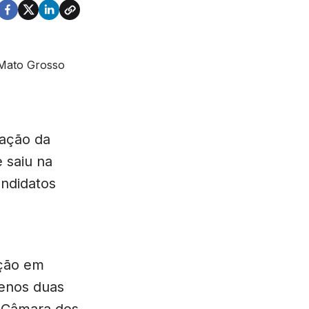
zação da
 saiu na
andidatos
ação em
menos duas
a Câmara dos