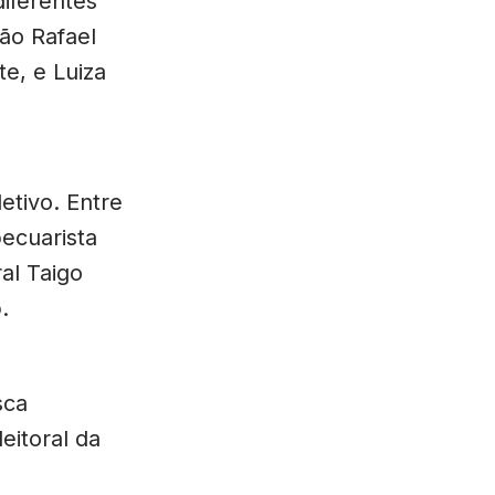
iferentes
ão Rafael
te, e Luiza
tivo. Entre
pecuarista
al Taigo
.
sca
leitoral da