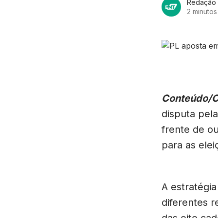
Redação
2 minutos 
Conteúdo/
disputa pel
frente de ou
para as ele
A estratégi
diferentes 
das oito ca