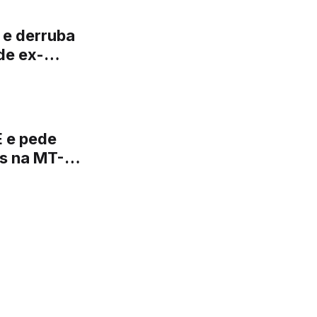
s e derruba
E e pede
as na MT-