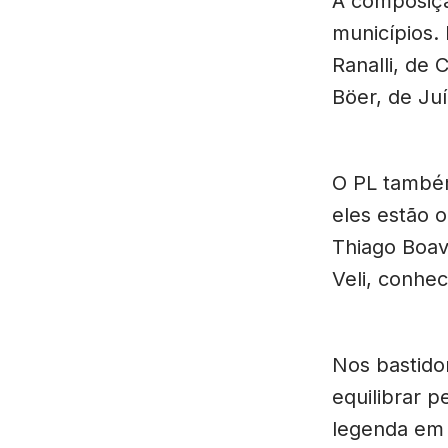
A composiçã
municípios.
Ranalli, de 
Böer, de Juí
O PL també
eles estão o
Thiago Boav
Veli, conhe
Nos bastido
equilibrar p
legenda em 