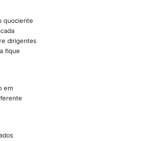
 o quociente
 cada
re dirigentes
a fique
o em
iferente
tados