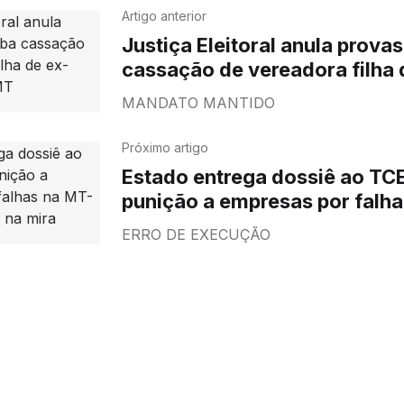
Artigo anterior
Justiça Eleitoral anula prova
cassação de vereadora filha de ex-
secretário de MT
MANDATO MANTIDO
Próximo artigo
Estado entrega dossiê ao TC
punição a empresas por falh
170; servidores na mira
ERRO DE EXECUÇÃO