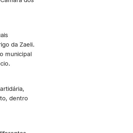
ais
go da Zaeli.
o municipal
cio.
rtidária,
sto, dentro