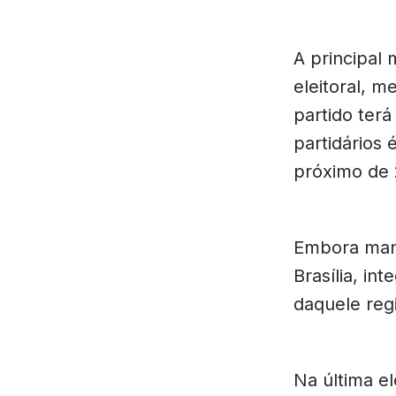
A principal 
eleitoral, m
partido terá
partidários 
próximo de 
Embora man
Brasília, in
daquele reg
Na última e