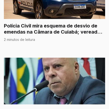
Polícia Civil mira esquema de desvio de
emendas na Câmara de Cuiabá; vereador
é afastado
2 minutos de leitura