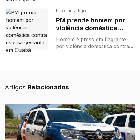
e estuprar adolescente de 17
anos em Dom Aquino; suspeito
Próximo artigo
é tio da mãe da vítima
PM prende homem por
violência doméstica
contra esposa gestante
Homem é preso em flagrante
em Cuiabá
por violência doméstica contra
esposa gestante em Cuiabá,
após tentar agredi-la com um
tijolo.
Artigos
Relacionados