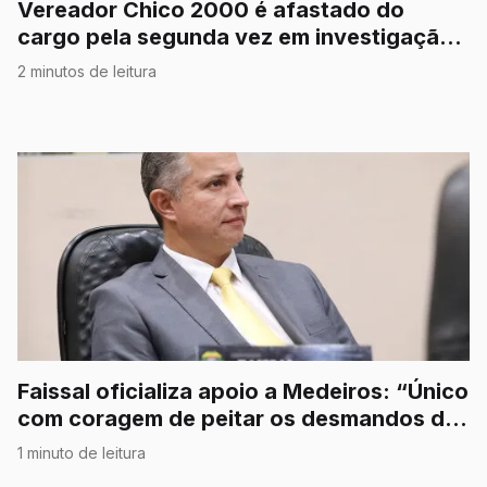
Vereador Chico 2000 é afastado do
cargo pela segunda vez em investigação
por corrupção
2 minutos de leitura
Faissal oficializa apoio a Medeiros: “Único
com coragem de peitar os desmandos do
STF”
1 minuto de leitura