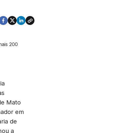
ia
as
 de Mato
nador em
ria de
mou a