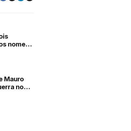
ois
vos nomes
e Mauro
uerra no