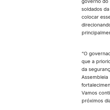
governo do 
soldados da
colocar ess
direcionand
principalmen
“O governado
que a prior
da seguranç
Assembleia 
fortalecime
Vamos conti
próximos di