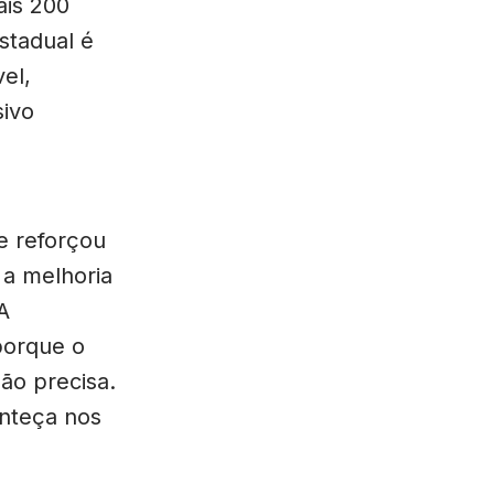
ais 200
stadual é
el,
sivo
le reforçou
 a melhoria
A
porque o
ão precisa.
nteça nos