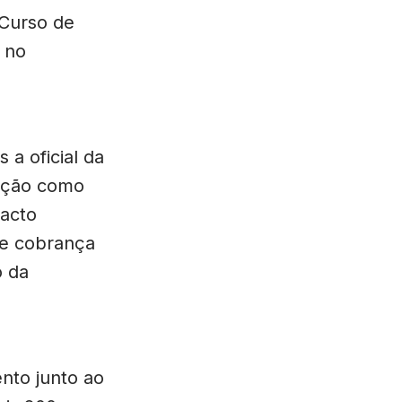
 Curso de
 no
 a oficial da
tuição como
pacto
te cobrança
o da
nto junto ao