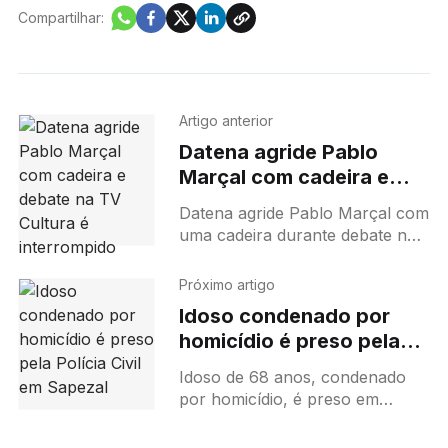
Compartilhar:
Artigo anterior
Datena agride Pablo
Marçal com cadeira e
debate na TV Cultura é
Datena agride Pablo Marçal com
interrompido
uma cadeira durante debate na
TV Cultura; confusão gerou
interrupção do programa.
Próximo artigo
Idoso condenado por
homicídio é preso pela
Polícia Civil em Sapezal
Idoso de 68 anos, condenado
por homicídio, é preso em
Sapezal após investigação da
Polícia Civil, com mandado