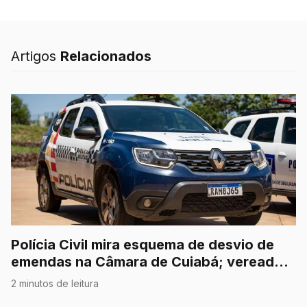
expedido pela Justiça de
Poxoréo.
Artigos
Relacionados
Polícia Civil mira esquema de desvio de
emendas na Câmara de Cuiabá; vereador
é afastado
2 minutos de leitura