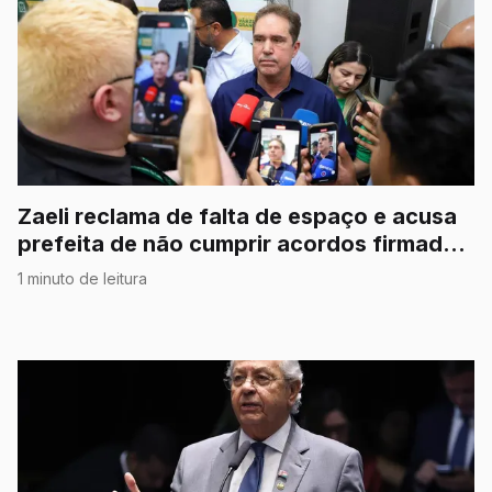
Zaeli reclama de falta de espaço e acusa
prefeita de não cumprir acordos firmados
na campanha
1 minuto de leitura