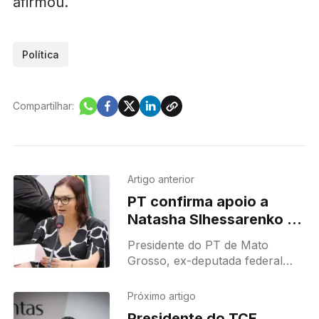
afirmou.
Política
Compartilhar:
Artigo anterior
PT confirma apoio a
Natasha Slhessarenko ao
Governo e quer ampliar
Presidente do PT de Mato
arco de aliança em MT
Grosso, ex-deputada federal
Rosa Neide, diretora executiva
da Companhia Nacional de
Próximo artigo
Abastecimento (Conab),
Presidente do TCE