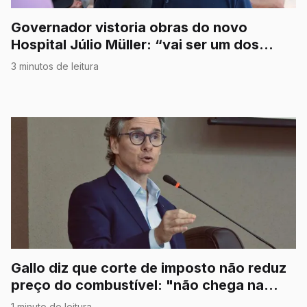
Governador vistoria obras do novo
Hospital Júlio Müller: “vai ser um dos
melhores do Estado”
3 minutos de leitura
Gallo diz que corte de imposto não reduz
preço do combustível: "não chega na
bomba"
1 minuto de leitura