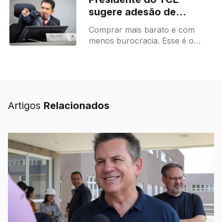
confirmou em entrevista à
sugere adesão de
imprensa, 100% de
municípios para baratear
Comprar mais barato e com
licitações e reduzir
menos burocracia. Esse é o
burocracia
principal objetivo da
recomendação feita pelo
presidente do Tribunal de
Contas de Mato Grosso (TCE-
MT)
Artigos
Relacionados