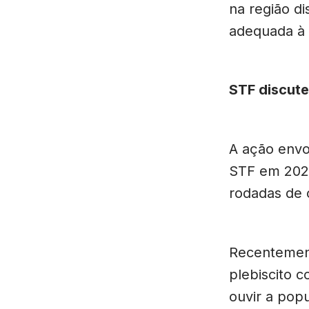
na região d
adequada à 
STF discute
A ação envol
STF em 2020
rodadas de 
Recentement
plebiscito c
ouvir a pop