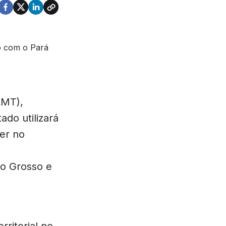
LMT),
do utilizará
der no
to Grosso e
rritorial no