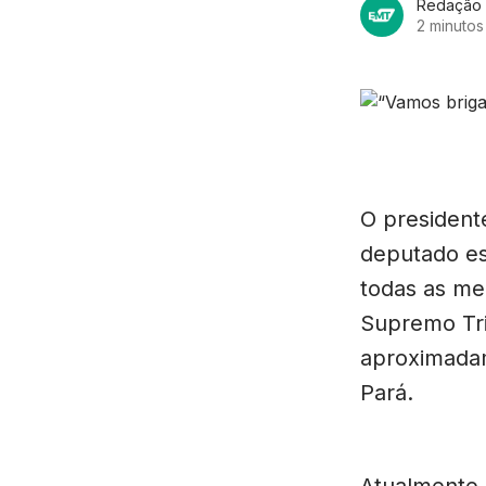
Redação
2 minutos 
O president
deputado es
todas as med
Supremo Tri
aproximadam
Pará.
Atualmente, 