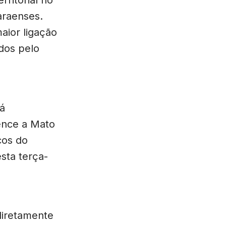
araenses.
aior ligação
dos pelo
tá
ence a Mato
cos do
sta terça-
 diretamente