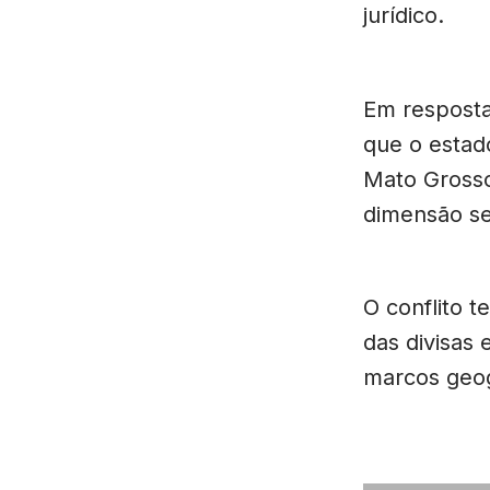
jurídico.
Em resposta
que o estado
Mato Grosso
dimensão se
O conflito t
das divisas 
marcos geog