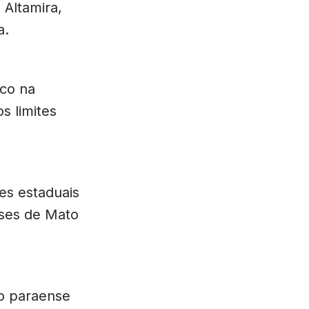
 Altamira,
a.
ico na
s limites
es estaduais
sses de Mato
no paraense