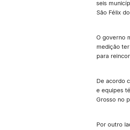
seis municí
São Félix d
O governo m
medição terr
para reincor
De acordo c
e equipes t
Grosso no p
Por outro l