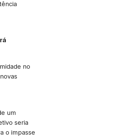
tência
rá
nimidade no
 novas
 de um
tivo seria
ra o impasse