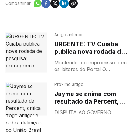
Compartilhar:
Artigo anterior
URGENTE: TV Cuiabá
publica nova rodada de
pesquisa; cronograma
Mantendo o compromisso com
os leitores do Portal O
Documento e telespectadores
da TV Cuiabá, uma nova rodada
Próximo artigo
de pesquisa da Percent,
Jayme se anima com
realizada com 1.
resultado da Percent,
critica ‘fogo amigo’ e
DISPUTA AO GOVERNO
cobra definição do União
Brasil