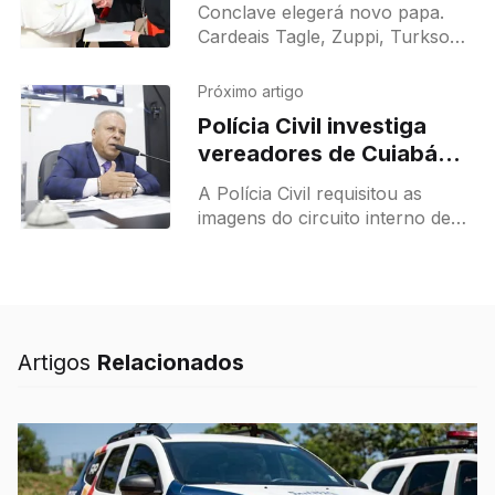
Conclave elegerá novo papa.
Petrino?
Cardeais Tagle, Zuppi, Turkson
e Grech são cotados. Sucessão
define rumos da Igreja Católica.
Próximo artigo
Polícia Civil investiga
vereadores de Cuiabá
por corrupção e requisita
A Polícia Civil requisitou as
imagens da Câmara
imagens do circuito interno de
segurança para investigar os
vereadores que foram alvos de
operação na manhã desta terça-
feira (29)
Artigos
Relacionados