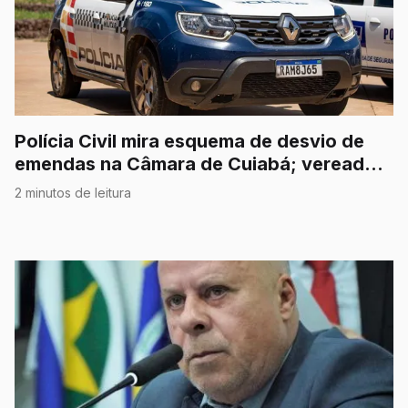
Polícia Civil mira esquema de desvio de
emendas na Câmara de Cuiabá; vereador
é afastado
2 minutos de leitura