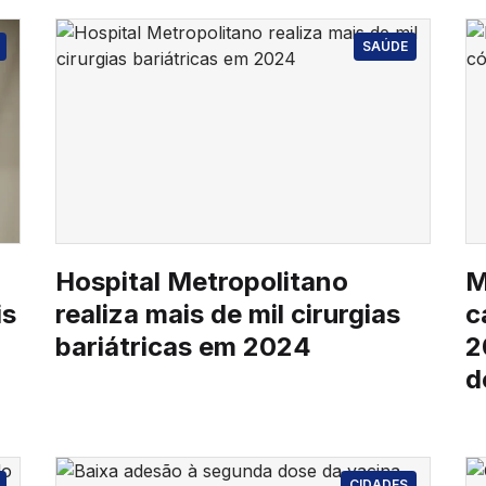
SAÚDE
Hospital Metropolitano
M
is
realiza mais de mil cirurgias
c
bariátricas em 2024
2
d
CIDADES