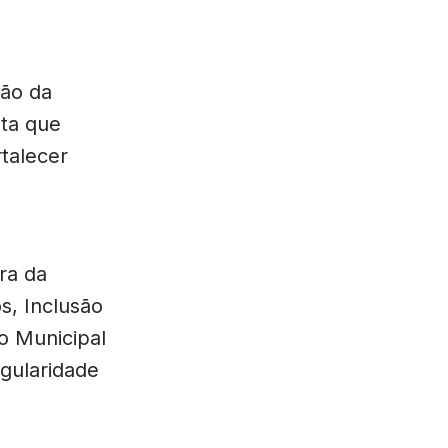
ção da
sta que
rtalecer
ra da
s, Inclusão
o Municipal
egularidade