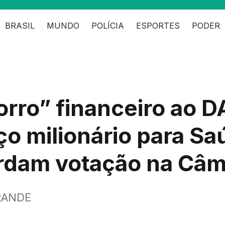
BRASIL
MUNDO
POLÍCIA
ESPORTES
PODER
rro” financeiro ao D
ço milionário para S
rdam votação na Câm
RANDE