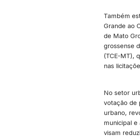
Também está
Grande ao C
de Mato Gro
grossense d
(TCE-MT), q
nas licitaçõ
No setor ur
votação de 
urbano, revo
municipal e
visam reduzi