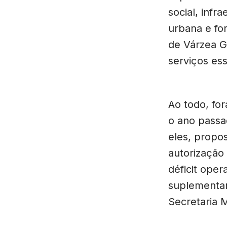
social, infr
urbana e fo
de Várzea G
serviços ess
Ao todo, fo
o ano passad
eles, propos
autorização
déficit oper
suplementar
Secretaria M