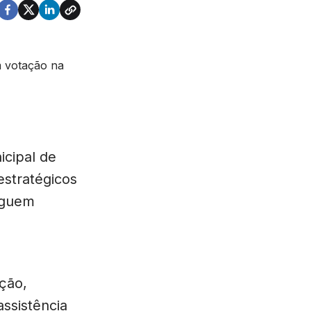
icipal de
estratégicos
eguem
ção,
ssistência