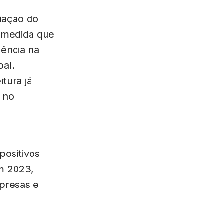
iação do
 medida que
iência na
pal.
tura já
 no
positivos
em 2023,
mpresas e