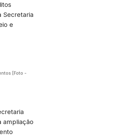
itos
 Secretaria
eio e
ntos [Foto - 
cretaria
 à ampliação
mento