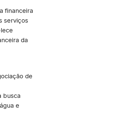
a financeira
s serviços
elece
anceira da
gociação de
a busca
 água e