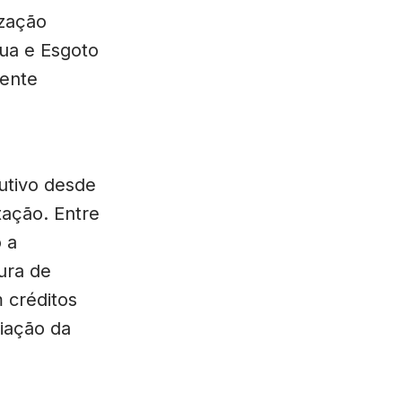
ização
ua e Esgoto
mente
utivo desde
tação. Entre
 a
ura de
 créditos
iação da