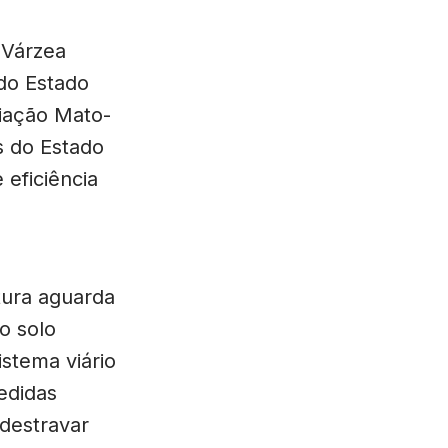
 Várzea
do Estado
ciação Mato-
s do Estado
eficiência
tura aguarda
o solo
istema viário
edidas
 destravar