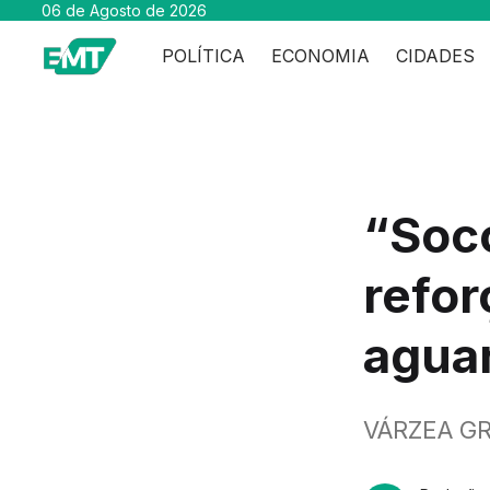
06 de Agosto de 2026
POLÍTICA
ECONOMIA
CIDADES
“Soco
refor
agua
VÁRZEA G